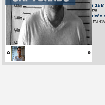
Sousa
Nome da M
de Sousa
Descrição 
PRESO EM NOV