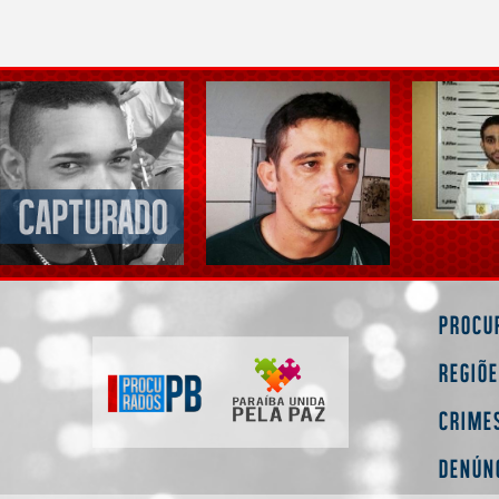
Procu
Regiõ
Crime
Denún