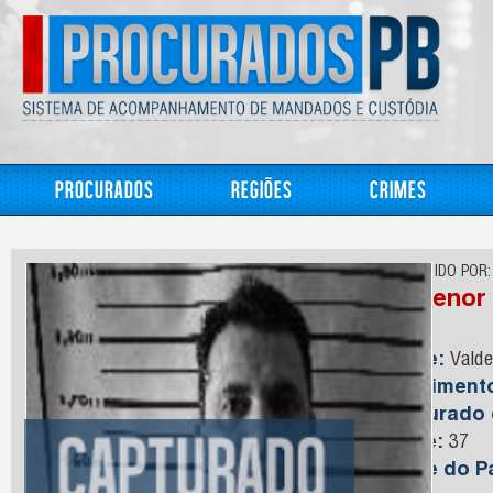
Procurados
Regiões
Crimes
CONHECIDO POR:
Valdenor
Nome:
Valde
Nasciment
Capturado
Idade:
37
Nome do Pa