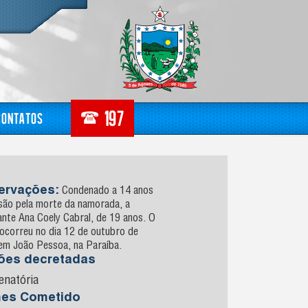
Contatos
ervações:
Condenado a 14 anos
isão pela morte da namorada, a
nte Ana Coely Cabral, de 19 anos. O
ocorreu no dia 12 de outubro de
em João Pessoa, na Paraíba.
sões decretadas
enatória
mes Cometido