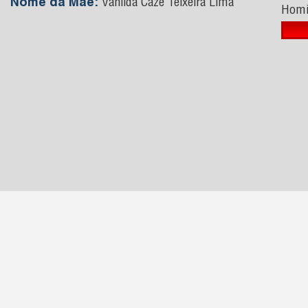
Nome da Mãe:
Vanilda Cazé Teixeira Lima
Homi