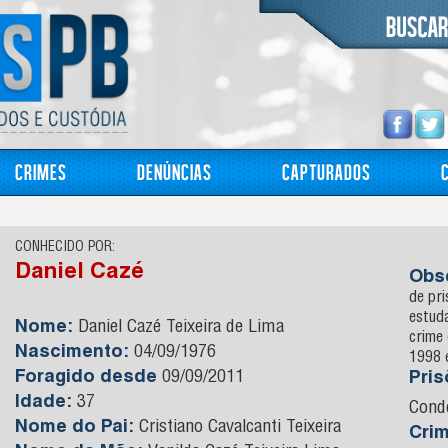
Crimes
Denúncias
Capturados
CONHECIDO POR:
Daniel Cazé
Obs
de pr
estuda
Nome:
Daniel Cazé Teixeira de Lima
crime 
Nascimento:
04/09/1976
1998 
Foragido desde
09/09/2011
Pri
Idade:
37
Cond
Nome do Pai:
Cristiano Cavalcanti Teixeira
Cri