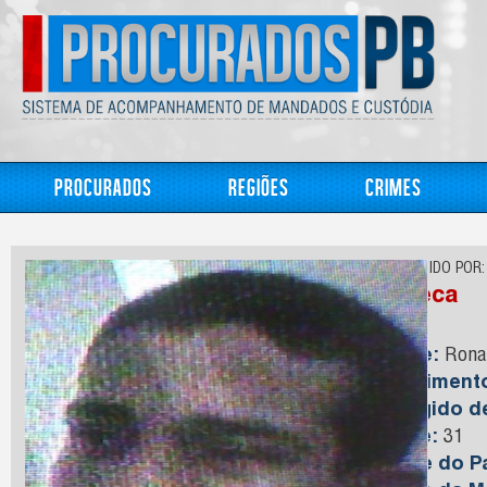
Procurados
Regiões
Crimes
CONHECIDO POR:
Careca
Nome:
Ronal
Nasciment
Foragido 
Idade:
31
Nome do Pa