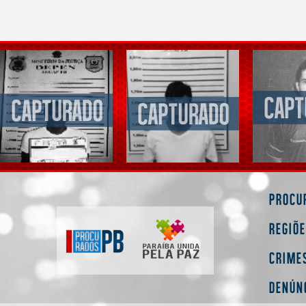
Procu
Regiõ
Crime
Denún