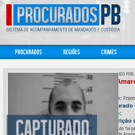
Procurados
Regiões
Crimes
CONHECIDO POR:
Ito; Amar
Nome:
Franc
Capturado
Idade:
Descrição 
O acusado foi pr