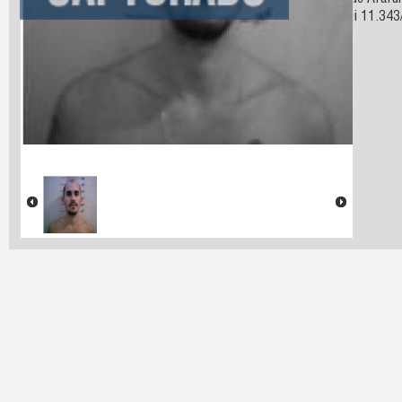
cidade de Ararun
33 da lei 11.343