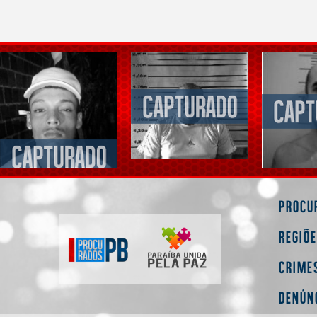
Procu
Regiõ
Crime
Denún