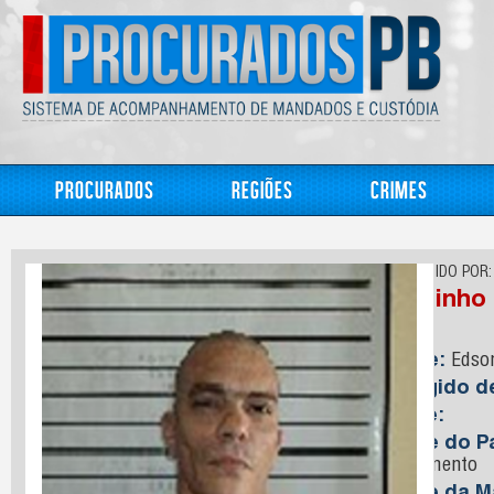
Procurados
Regiões
Crimes
CONHECIDO POR:
Raminho
Nome:
Edson
Foragido 
Idade:
Nome do Pa
Nascimento