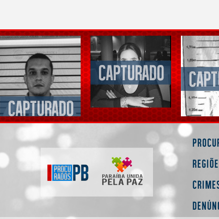
Procu
Regiõ
Crime
Denún