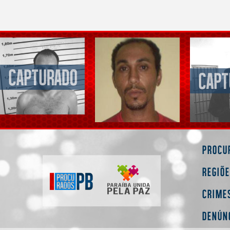
Procu
Regiõ
Crime
Denún