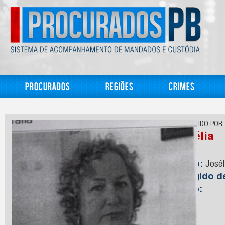
Procurados
Regiões
Crimes
CONHECIDO POR:
Josélia
Nome:
Josél
Foragido 
Idade: