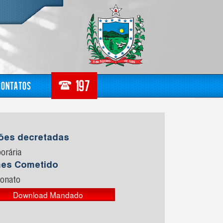
Contatos
sões decretadas
orária
mes Cometido
ionato
Download Mandado