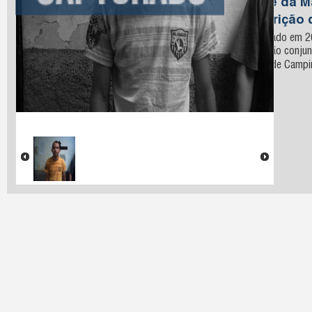
Nome da M
Descrição 
Capturado em 2
operação conjunta
militar de Camp