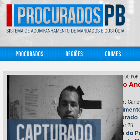
Procurados
Regiões
Crimes
CONHECIDO POR:
Irmão An
Nome:
Carlo
Nasciment
Capturado
Idade:
28
Nome do Pa