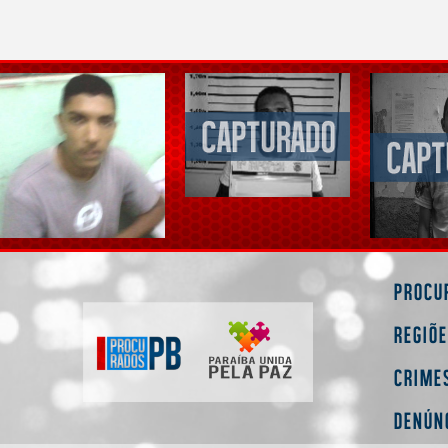
Procu
Regiõ
Crime
Denún