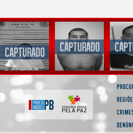
Procu
Regiõ
Crime
Denún