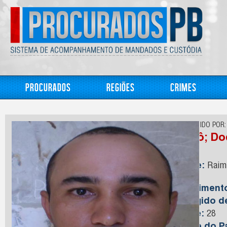
Procurados
Regiões
Crimes
CONHECIDO POR:
Dodô; Do
Nome:
Raimu
Silva
Nasciment
Foragido 
Idade:
28