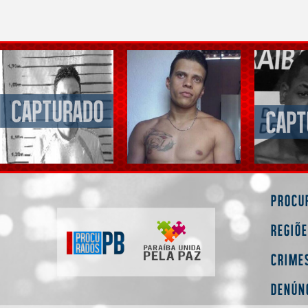
Procu
Regiõ
Crime
Denún