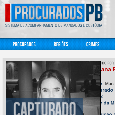
Procurados
Regiões
Crimes
CONHECIDO POR:
Mariana 
Nome:
Maria
Capturado
Idade:
Nome da M
Reis