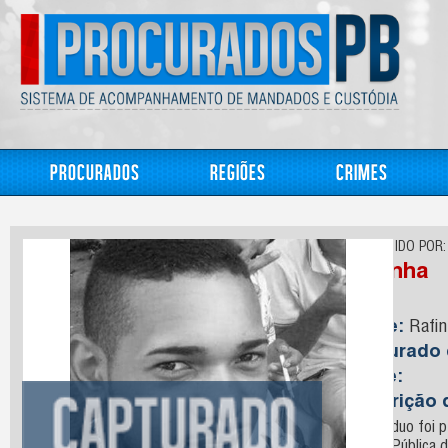
Procurados
Regiões
Crimes
CONHECIDO POR:
Rafinha
Nome:
Rafin
Capturado
Idade:
Descrição 
O indivíduo foi 