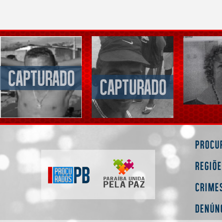
Procu
Regiõ
Crime
Denún