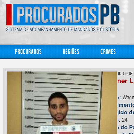
Procurados
Regiões
Crimes
CONHECIDO POR:
Wagner L
Nome:
Wagne
Nasciment
Foragido 
Idade:
24
Nome do Pa