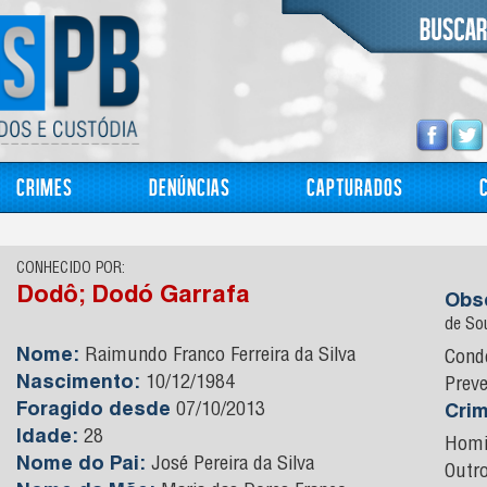
Crimes
Denúncias
Capturados
CONHECIDO POR:
Dodô; Dodó Garrafa
Obs
de So
Nome:
Raimundo Franco Ferreira da Silva
Cond
Nascimento:
10/12/1984
Preve
Foragido desde
07/10/2013
Cri
Idade:
28
Homi
Nome do Pai:
José Pereira da Silva
Outr