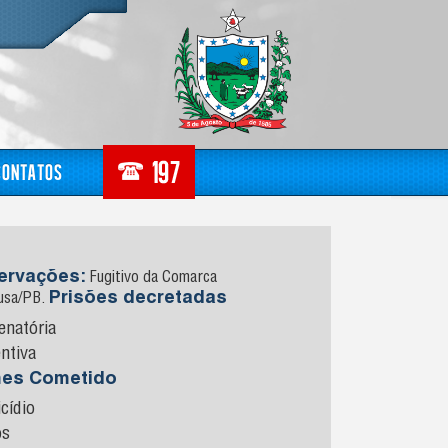
Contatos
ervações:
Fugitivo da Comarca
Prisões decretadas
usa/PB.
enatória
ntiva
mes Cometido
cídio
os