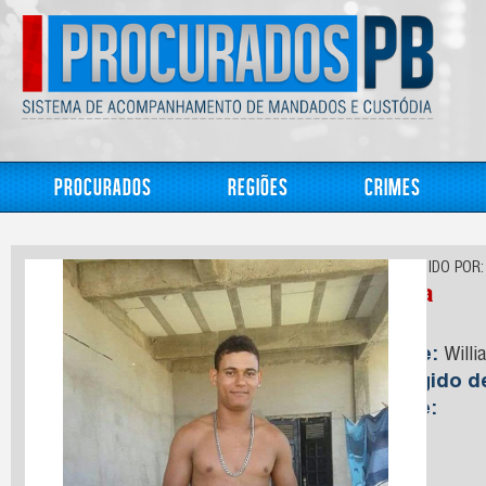
Procurados
Regiões
Crimes
CONHECIDO POR:
Willa
Nome:
Willi
Foragido 
Idade: