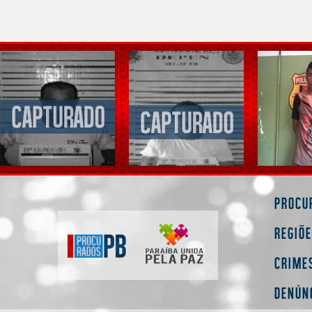
Procu
Regiõ
Crime
Denún