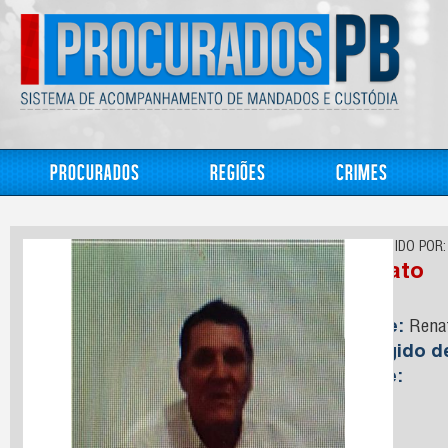
Procurados
Regiões
Crimes
CONHECIDO POR:
Renato
Nome:
Rena
Foragido 
Idade: