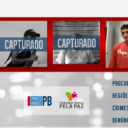
Procu
Regiõ
Crime
Denún