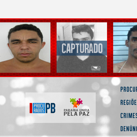
Procu
Regiõ
Crime
Denún