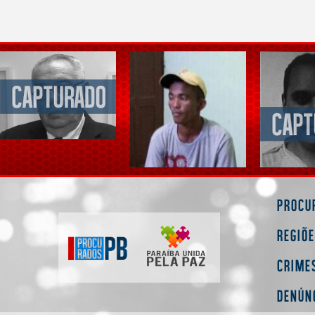
Procu
Regiõ
Crime
Denún