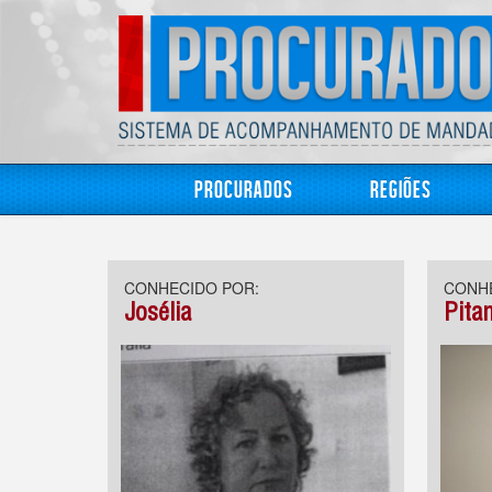
Procurados
Regiões
CONHECIDO POR:
CONHE
Josélia
Pita