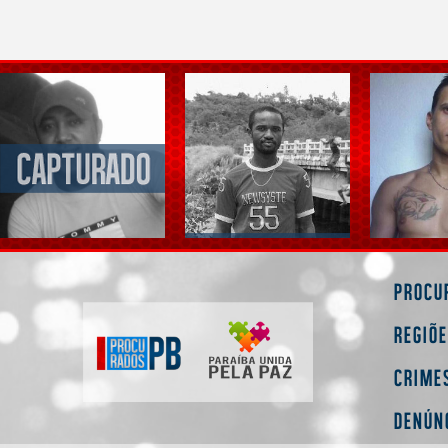
Procu
Regiõ
Crime
Denún