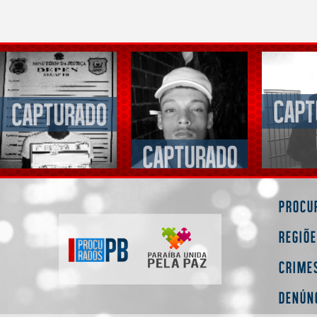
Procu
Regiõ
Crime
Denún