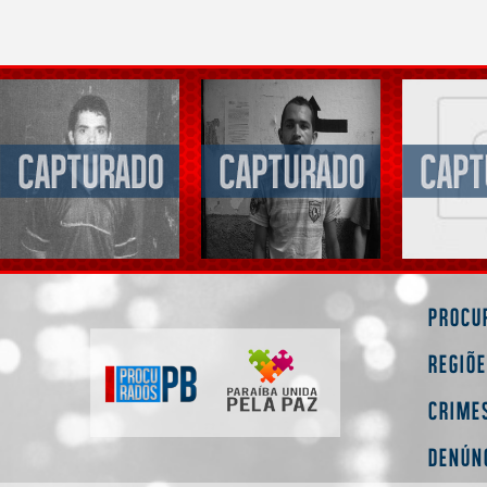
Procu
Regiõ
Crime
Denún