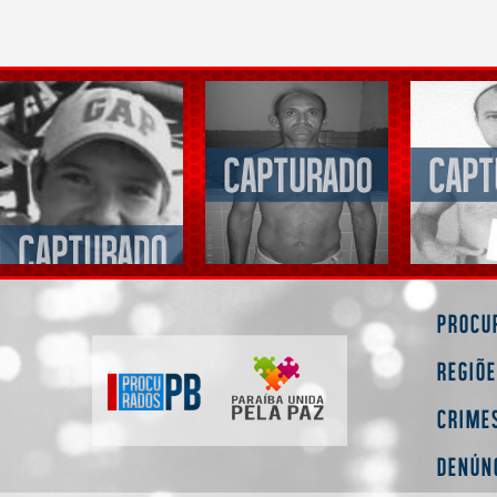
Procu
Regiõ
Crime
Denún