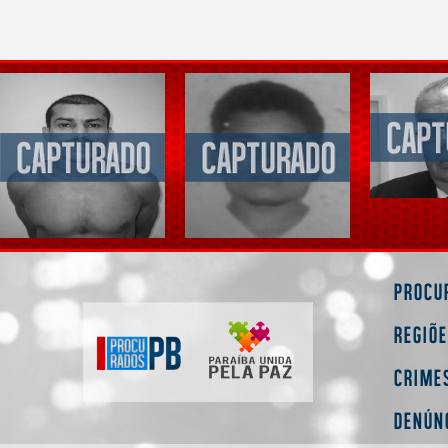
Procu
Regiõ
Crime
Denún