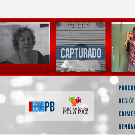
Procu
Regiõ
Crime
Denún