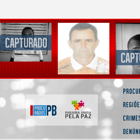
Procu
Regiõ
Crime
Denún