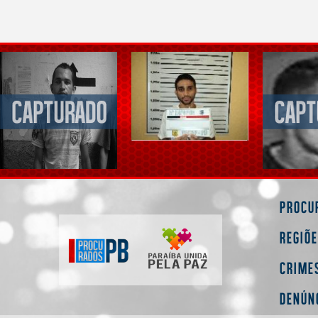
Procu
Regiõ
Crime
Denún