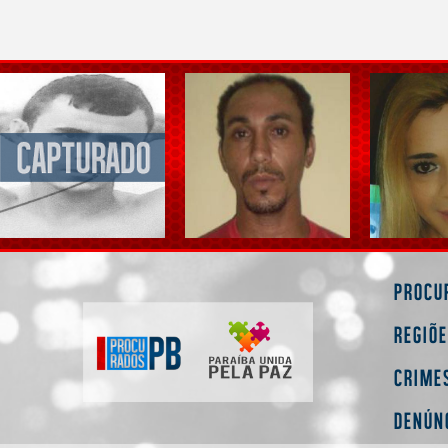
Procu
Regiõ
Crime
Denún