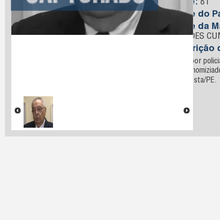
Idade:
81
Nome do Pa
Nome da M
PAREDES CU
Descrição 
Preso por polici
estava homizia
de Paulista/PE.