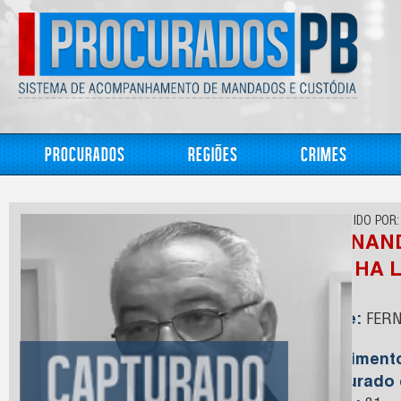
Procurados
Regiões
Crimes
CONHECIDO POR:
FERNAN
CUNHA L
Nome:
FERN
LIMA
Nasciment
Capturado