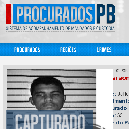
Procurados
Regiões
Crimes
CONHECIDO POR:
Jefferson
Nome:
Jeffe
Nasciment
Capturado
Idade:
33
Nome do Pa