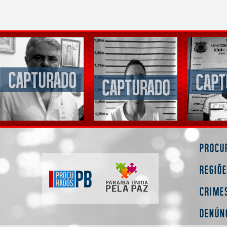
Procu
Regiõ
Crime
Denún