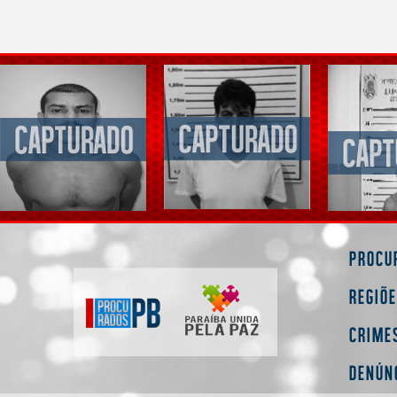
Procu
Regiõ
Crime
Denún