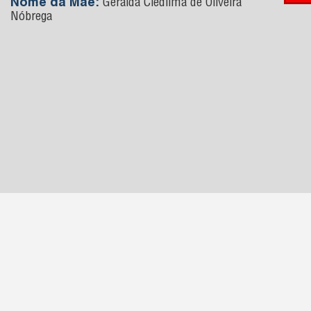
Nome da Mãe:
Geralda Cledilma de Oliveira
Nóbrega