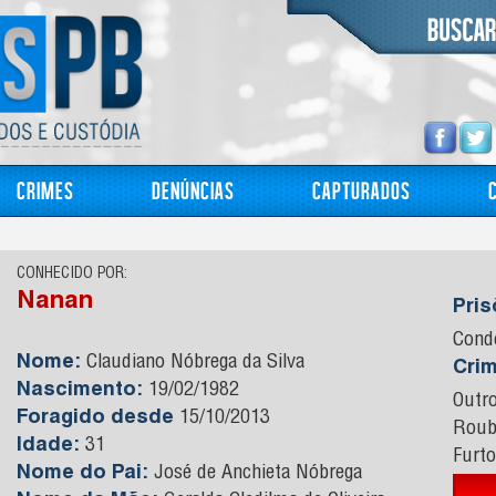
Crimes
Denúncias
Capturados
CONHECIDO POR:
Nanan
Pri
Cond
Nome:
Claudiano Nóbrega da Silva
Cri
Nascimento:
19/02/1982
Outr
Foragido desde
15/10/2013
Rou
Idade:
31
Furto
Nome do Pai:
José de Anchieta Nóbrega