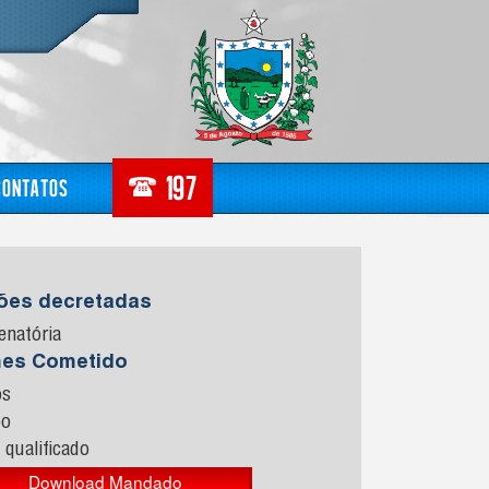
Contatos
sões decretadas
enatória
mes Cometido
os
bo
 qualificado
Download Mandado