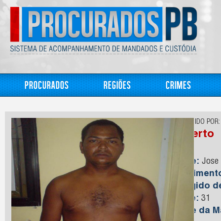
Procurados
Regiões
Crimes
CONHECIDO POR:
Roberto
Nome:
Jose 
Nasciment
Foragido 
Idade:
31
Nome da M