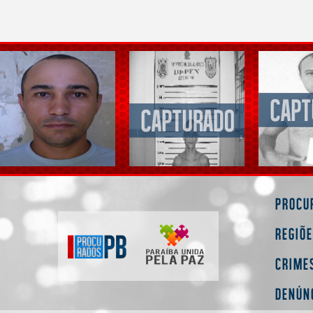
Procu
Regiõ
Crime
Denún