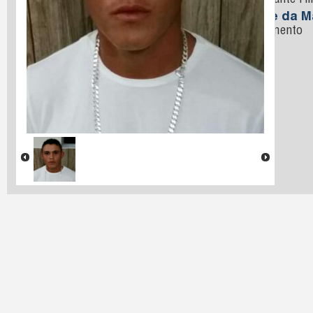
Cavalcante Fil
Nome da M
Nascimento