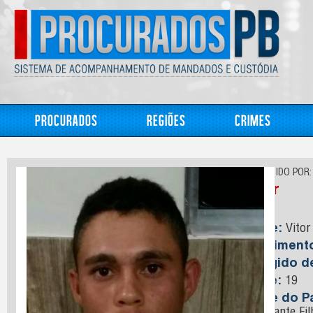
Procurados
Regiões
Crimes
CONHECIDO POR:
Vitor
Nome:
Vitor
Nasciment
Foragido 
Idade:
19
Nome do Pa