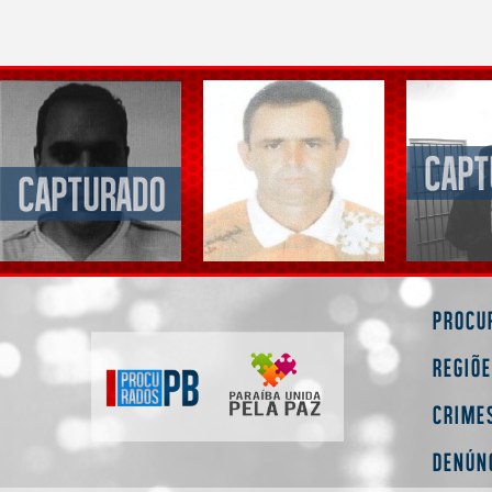
Procu
Regiõ
Crime
Denún