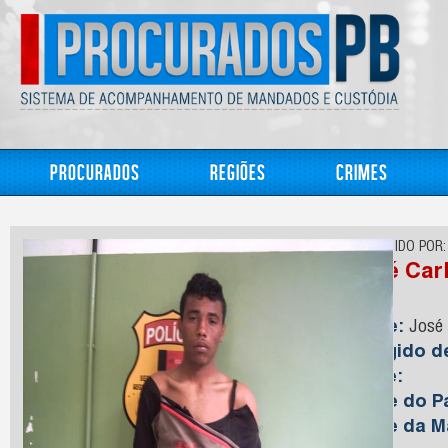
Procurados
Regiões
Crimes
CONHECIDO POR:
José Car
Nome:
José 
Foragido 
Idade:
Nome do Pa
Nome da M