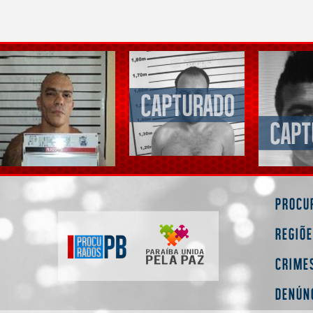
Procu
Regiõ
Crime
Denún