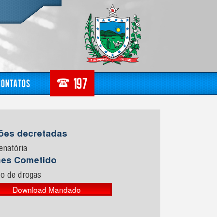
Contatos
sões decretadas
enatória
mes Cometido
co de drogas
Download Mandado