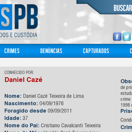
Crimes
Denúncias
Capturados
CONHECIDO POR:
Daniel Cazé
Obs
de pr
estuda
Nome:
Daniel Cazé Teixeira de Lima
crime 
Nascimento:
04/09/1976
1998 
Foragido desde
09/09/2011
Pri
Idade:
37
Cond
Nome do Pai:
Cristiano Cavalcanti Teixeira
Cri