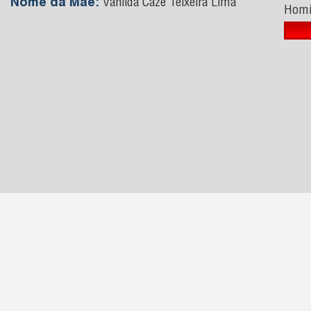
Nome da Mãe:
Vanilda Cazé Teixeira Lima
Homi