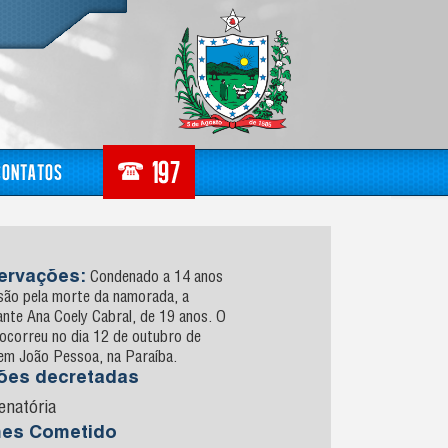
Contatos
ervações:
Condenado a 14 anos
isão pela morte da namorada, a
nte Ana Coely Cabral, de 19 anos. O
ocorreu no dia 12 de outubro de
em João Pessoa, na Paraíba.
sões decretadas
enatória
mes Cometido