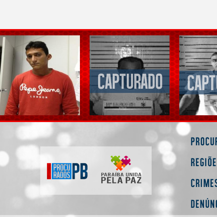
Procu
Regiõ
Crime
Denún