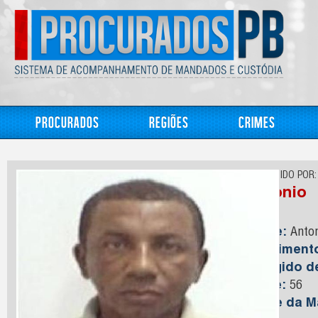
Procurados
Regiões
Crimes
CONHECIDO POR:
Antonio
Nome:
Anton
Nasciment
Foragido 
Idade:
56
Nome da M