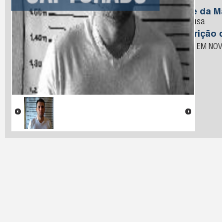
Sousa
Nome da M
de Sousa
Descrição 
PRESO EM NOV