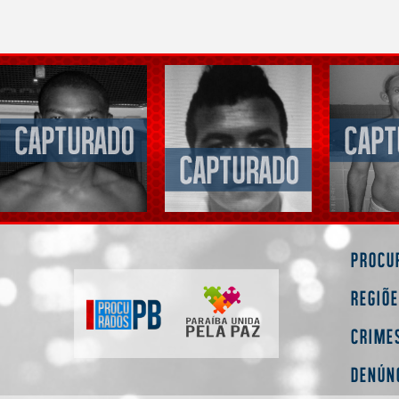
Procu
Regiõ
Crime
Denún