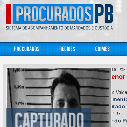
Procurados
Regiões
Crimes
CONHECIDO POR:
Valdenor
Nome:
Valde
Nasciment
Capturado
Idade:
37
Nome do Pa