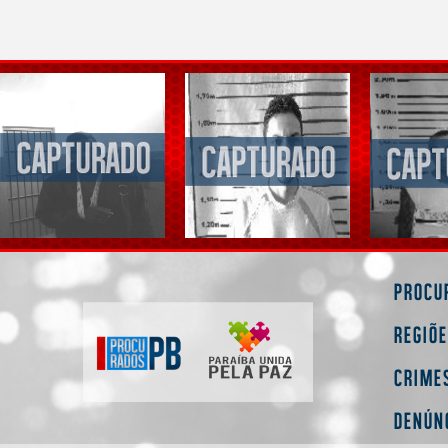
Procu
Regiõ
Crime
Denún