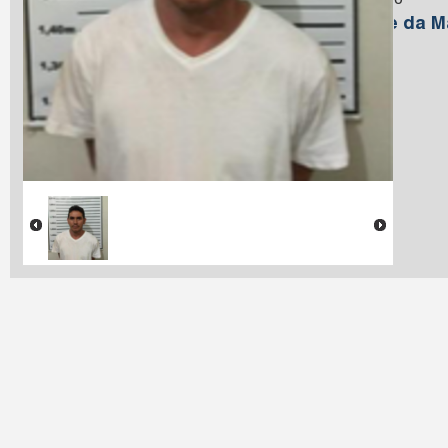
Macedo
Nome da M
Farias