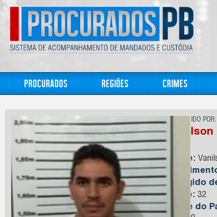
Procurados
Regiões
Crimes
CONHECIDO POR:
Vanilson
Nome:
Vanil
Nasciment
Foragido 
Idade:
32
Nome do Pa