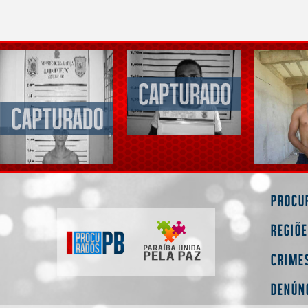
Procu
Regiõ
Crime
Denún