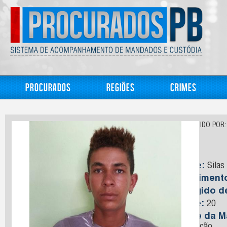
Procurados
Regiões
Crimes
CONHECIDO POR:
Inha
Nome:
Silas 
Nasciment
Foragido 
Idade:
20
Nome da M