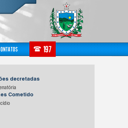
Contatos
sões decretadas
enatória
mes Cometido
cídio