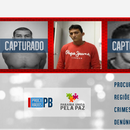
Procu
Regiõ
Crime
Denún