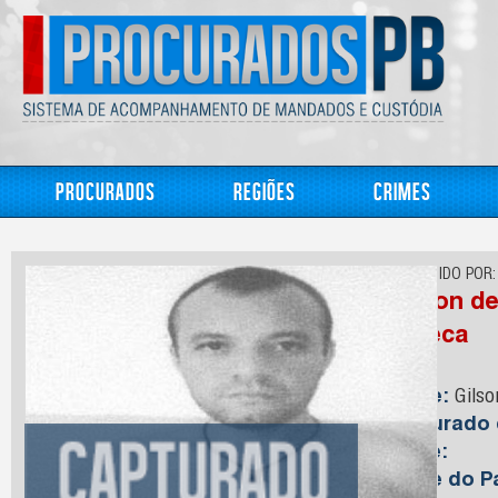
Procurados
Regiões
Crimes
CONHECIDO POR:
Gilson de
Careca
Nome:
Gilso
Capturado
Idade:
Nome do Pa