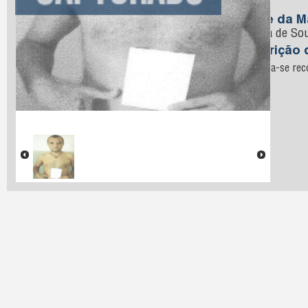
Sousa
Nome da M
Pereira de So
Descrição 
encontra-se reco
rocha