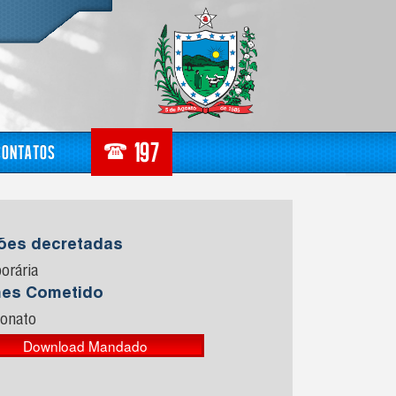
Contatos
sões decretadas
orária
mes Cometido
ionato
Download Mandado