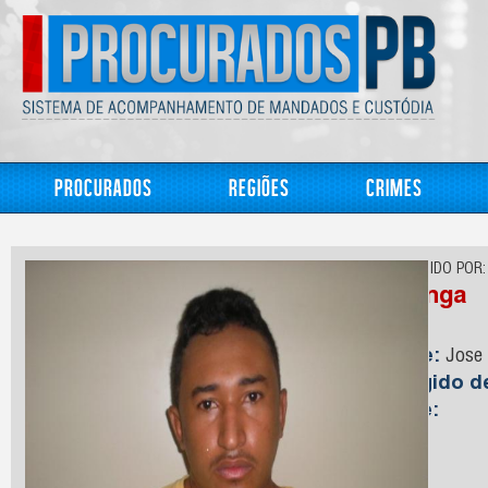
Procurados
Regiões
Crimes
CONHECIDO POR:
Pitanga
Nome:
Jose 
Foragido 
Idade: