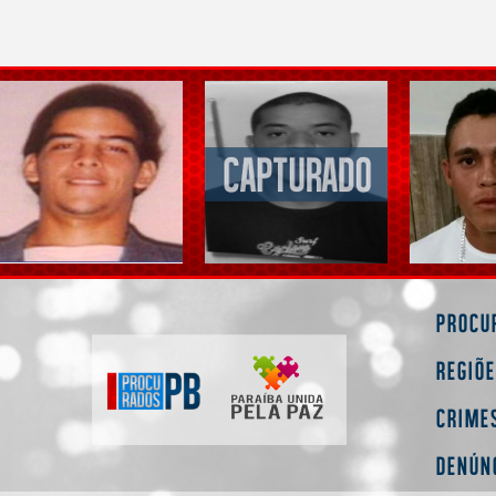
Procu
Regiõ
Crime
Denún