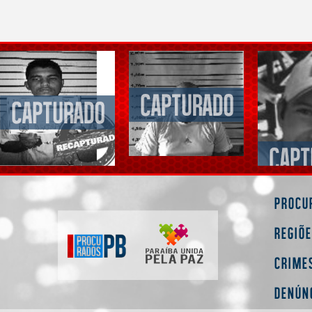
Procu
Regiõ
Crime
Denún