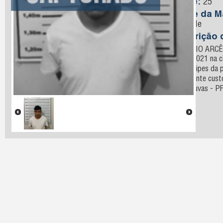
Idade:
25
Nome da M
Andrade
Descrição 
ANTONIO ARCÊN
27/06/2021 na c
por equipes da p
atualmente cust
Catanduvas - P