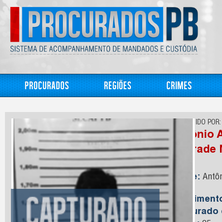
Procurados
Regiões
Crimes
CONHECIDO POR:
Antônio 
Andrade 
Nome:
Antôn
Neto
Nasciment
Capturado