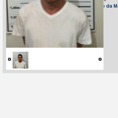
Macedo
Nome da M
Farias