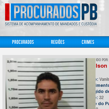
Procurados
Regiões
Crimes
CONHECIDO POR:
Vanilson
Nome:
Vanil
Nasciment
Foragido 
Idade:
32
Nome do Pa