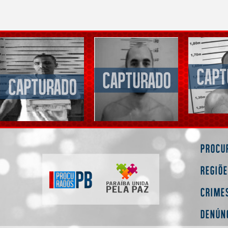
Procu
Regiõ
Crime
Denún