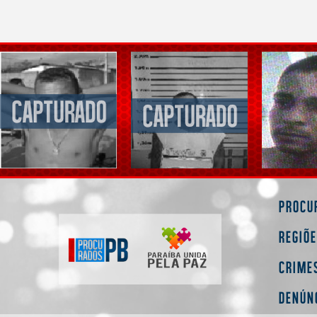
Procu
Regiõ
Crime
Denún