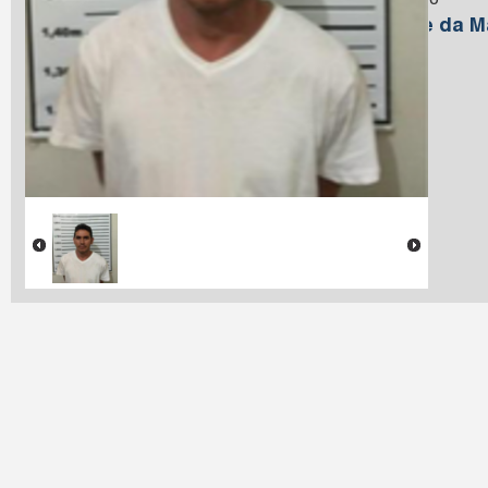
Macedo
Nome da M
Farias