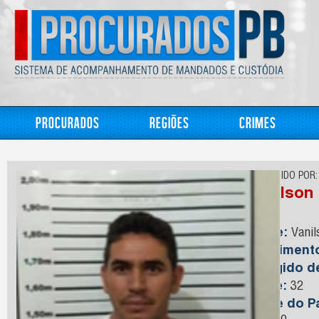
Procurados
Regiões
Crimes
CONHECIDO POR:
Vanilson
Nome:
Vanil
Nasciment
Foragido 
Idade:
32
Nome do Pa