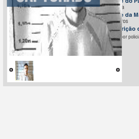
Nome do Pa
Ferreira
Nome da M
Medeiros
Descrição 
Preso por polic