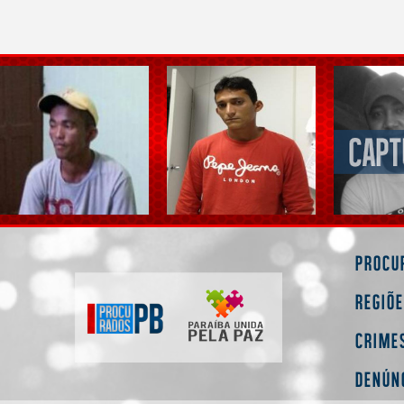
Procu
Regiõ
Crime
Denún