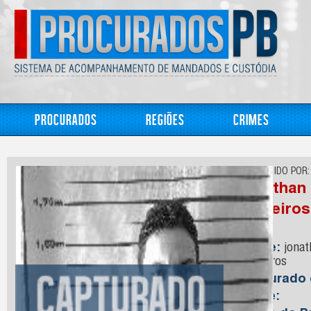
Procurados
Regiões
Crimes
CONHECIDO POR:
jonathan 
Medeiros
Nome:
jonat
Medeiros
Capturado
Idade: