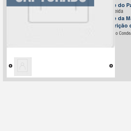
Nome do Pa
deAlmeida
Nome da M
Descrição 
Preso no Conde