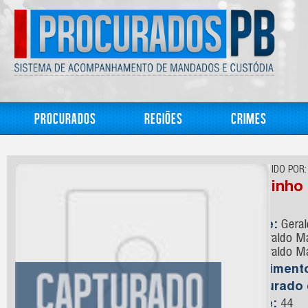
Procurados
Regiões
Crimes
CONHECIDO POR:
Baixinho
Nome:
Geral
ou Geraldo M
ou Geraldo Ma
Nasciment
Capturado
Idade:
44