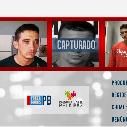
Procu
Regiõ
Crime
Denún