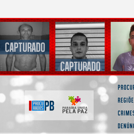
Procu
Regiõ
Crime
Denún