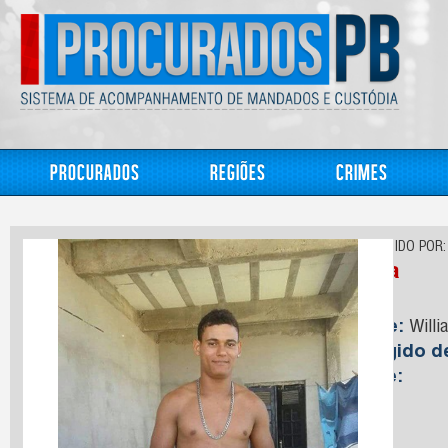
Procurados
Regiões
Crimes
CONHECIDO POR:
Willa
Nome:
Willi
Foragido 
Idade: