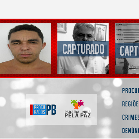
Procu
Regiõ
Crime
Denún