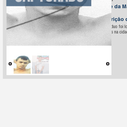
Oliveira
Nome da M
Silva
Descrição 
O indivíduo foi l
militares na cid