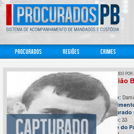
Procurados
Regiões
Crimes
CONHECIDO POR:
Damião B
Nome:
Damiã
Nasciment
Capturado
Idade:
33
Nome do Pa